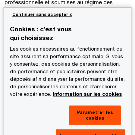
professionnelle et soumises au régime des
bénéfices industriels et commerciaux («
BIC »).
Continuer sans accepter x
En l’absence de définition légale, le caractère
Cookies : c’est vous
« habituel » et « occasionnel » est utilisé par
qui choisissez
l’administration fiscale afin de qualifier le
Les cookies nécessaires au fonctionnement du
caractère professionnel de l’activité et
site assurent sa performance optimale. Si vous
y consentez, des cookies de personnalisation,
l’application du régime BIC corrélatif. Dans sa
de performance et publicitaires peuvent être
doctrine fiscale, elle précise que ces critères
déposés afin d'analyser la performance du site,
résultent de l’examen, au cas par cas, des
de personnaliser les contenus et d’améliorer
circonstances de fait dans lesquelles les
votre expérience.
Information sur les cookies
opérations d’achat et de revente sont réalisées
(e.g., délais séparant les dates d’achat et de
Paramétrer les
revente, nombre d’actifs numériques vendus, les
cookies
conditions de leur acquisition, etc.).