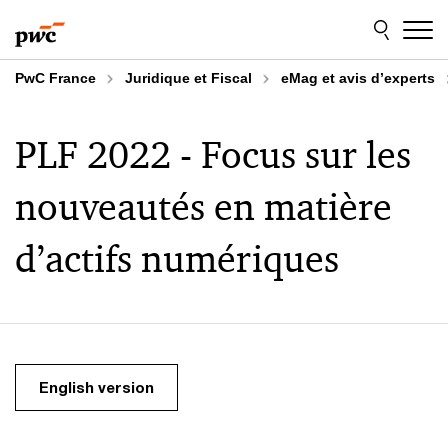
Aller
Aller
au
au
contenu
pied
de
PwC France
Juridique et Fiscal
eMag et avis d’experts
page
PLF 2022 - Focus sur les
nouveautés en matière
d’actifs numériques
English version