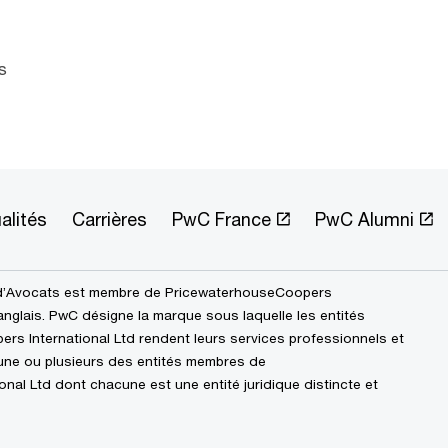
s
alités
Carrières
PwC France
PwC Alumni
d’Avocats est membre de PricewaterhouseCoopers
 anglais. PwC désigne la marque sous laquelle les entités
 International Ltd rendent leurs services professionnels et
l’une ou plusieurs des entités membres de
al Ltd dont chacune est une entité juridique distincte et