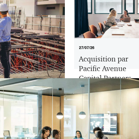
27/07/26
Acquisition par
Pacific Avenue
Capital Partners
d'ESE World
e Batibig