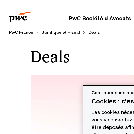
Aller
Aller
au
au
PwC Société d'Avocats
contenu
pied
de
PwC France
Juridique et Fiscal
Deals
page
Deals
Continuer sans acc
Cookies : c’e
Les cookies néces
vous y consentez,
être déposés afin