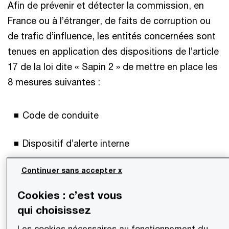
Afin de prévenir et détecter la commission, en
France ou à l’étranger, de faits de corruption ou
de trafic d’influence, les entités concernées sont
tenues en application des dispositions de l’article
17 de la loi dite « Sapin 2 » de mettre en place les
8 mesures suivantes :
Code de conduite
Dispositif d’alerte interne
Continuer sans accepter x
Cartographie des risques de corruption
Cookies : c’est vous
Procédures d’évaluation des tiers
qui choisissez
Procédures de contrôles comptables
Les cookies nécessaires au fonctionnement du