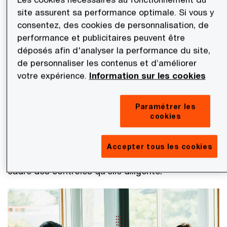
site assurent sa performance optimale. Si vous y
consentez, des cookies de personnalisation, de
Dispositif de formation
performance et publicitaires peuvent être
déposés afin d'analyser la performance du site,
Régime disciplinaire
de personnaliser les contenus et d’améliorer
votre expérience.
Information sur les cookies
Dispositif de contrôle et d’évaluation interne
des mesures mises en œuvre
Paramétrer les
cookies
L'Agence française anticorruption (AFA) s’est vue
confier la mission de contrôler l’existence, la
Accepter tous les cookies
qualité et l’effectivité de ces mesures dans le
cadre des contrôles qu’elle diligente.