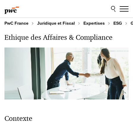
Aller
Aller
au
au
contenu
pied
de
PwC France
Juridique et Fiscal
Expertises
ESG
G
page
Ethique des Affaires & Compliance
Contexte