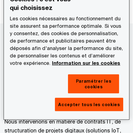
qui choisissez
Les cookies nécessaires au fonctionnement du
site assurent sa performance optimale. Si vous
Notre accompagnement
y consentez, des cookies de personnalisation,
de performance et publicitaires peuvent être
déposés afin d'analyser la performance du site,
Notre département intervient sur l’ensemble
de personnaliser les contenus et d’améliorer
des problématiques IT,
votre expérience.
Information sur les cookies
ecommerce, cybersécurité et données
personnelles que peuvent rencontrer les
Paramétrer les
entreprises.
Notre équipe spécialisée en IT et
cookies
protection des données a plus de 20
ans d’expérience dans ce secteur.
Accepter tous les cookies
Nous intervenons en matière de contrats IT, de
structuration de projets digitaux (solutions IoT,