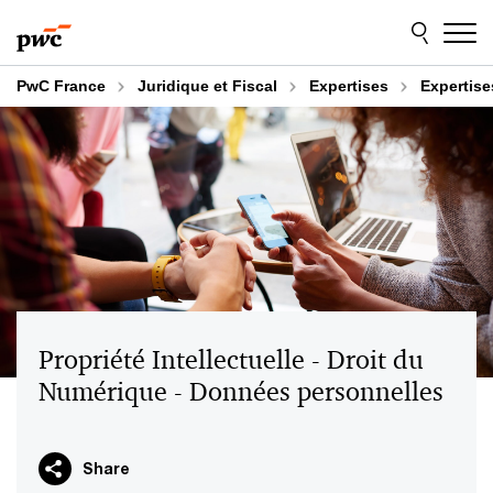
Aller
Aller
au
au
contenu
pied
de
PwC France
Juridique et Fiscal
Expertises
Expertise
page
Propriété Intellectuelle - Droit du
Numérique - Données personnelles
Share