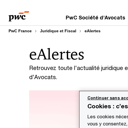
Aller
Aller
au
au
PwC Société d'Avocats
contenu
pied
de
PwC France
Juridique et Fiscal
eAlertes
page
eAlertes
Retrouvez toute l'actualité juridique 
d'Avocats.
Continuer sans acc
Cookies : c’e
Les cookies néces
vous y consentez,