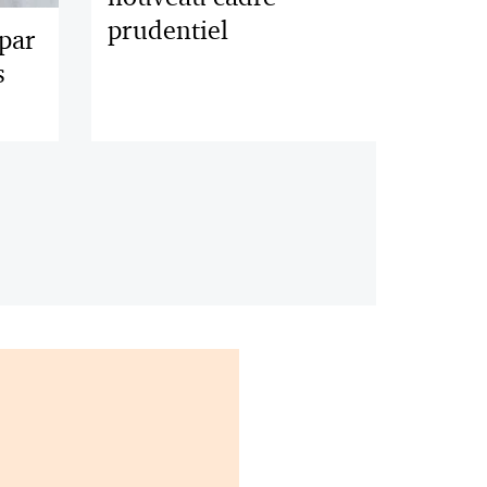
prudentiel
 par
s