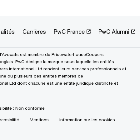
alités
Carrières
PwC France
PwC Alumni
d’Avocats est membre de PricewaterhouseCoopers
 anglais. PwC désigne la marque sous laquelle les entités
 International Ltd rendent leurs services professionnels et
l’une ou plusieurs des entités membres de
al Ltd dont chacune est une entité juridique distincte et
ibilité : Non conforme
essibilité
Mentions
Information sur les cookies