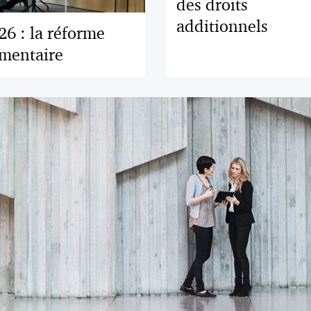
des droits
additionnels
026 : la réforme
ementaire