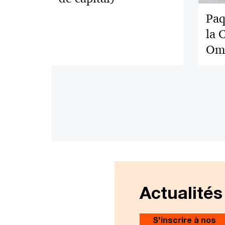
Paq
la 
Omn
Actualités
S'inscrire à nos