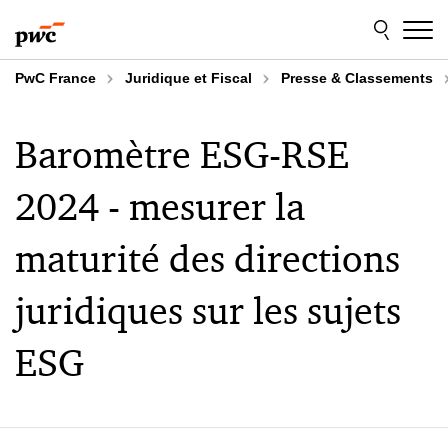
Aller
Aller
au
au
contenu
pied
de
PwC France
Juridique et Fiscal
Presse & Classements
page
Baromètre ESG-RSE
2024 - mesurer la
maturité des directions
juridiques sur les sujets
ESG