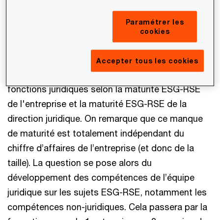
estiment leur niveau de maturité moyen sur l’ESG-
RSE à 4,96 sur 10, loin de la moyenne
Paramétrer les
psychologique de maturité située à 7 sur 10. Les
cookies
juristes se positionnent globalement au même
niveau de maturité que le reste de l’entreprise,
Accepter tous les cookies
même si on distingue 4 grands profils de
fonctions juridiques selon la maturité ESG-RSE
de l'entreprise et la maturité ESG-RSE de la
direction juridique. On remarque que ce manque
de maturité est totalement indépendant du
chiffre d’affaires de l’entreprise (et donc de la
taille). La question se pose alors du
développement des compétences de l’équipe
juridique sur les sujets ESG-RSE, notamment les
compétences non-juridiques. Cela passera par la