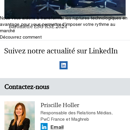
Nous vous aidons à transformer les ruptures technologiques en
avantage
pour vous permettre
d’imposer votre rythme au
Baromètre ESG-RSE 2024
marché
Découvrez comment
Suivez notre actualité sur LinkedIn
Contactez-nous
Priscille Holler
Responsable des Relations Médias,
PwC France et Maghreb
Email