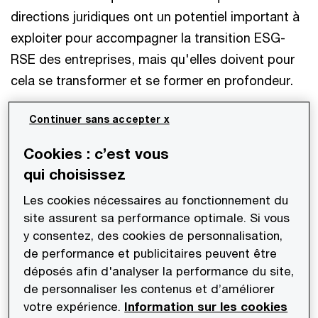
directions juridiques ont un potentiel important à
exploiter pour accompagner la transition ESG-
RSE des entreprises, mais qu'elles doivent pour
cela se transformer et se former en profondeur.
Continuer sans accepter x
Téléchargez les résultats du Baromètre
Cookies : c’est vous
ESG-RSE 2024
qui choisissez
Faible maturité des juristes sur les sujets
Les cookies nécessaires au fonctionnement du
ESG-RSE et nécessité de faire monter en
site assurent sa performance optimale. Si vous
compétence l’équipe juridique
y consentez, des cookies de personnalisation,
de performance et publicitaires peuvent être
déposés afin d'analyser la performance du site,
La maturité de l’équipe juridique sur les sujets
de personnaliser les contenus et d’améliorer
ESG-RSE est globalement très faible : les juristes
votre expérience.
Information sur les cookies