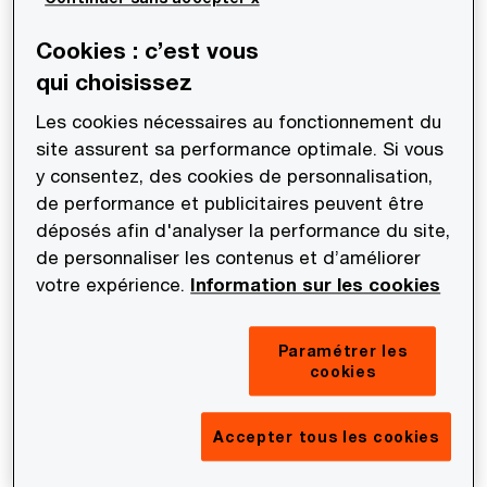
permitting its application to certain equity-linked
financial contracts entered into by French banks
Cookies : c’est vous
in a cross-border context. The French Supreme
qui choisissez
Administrative Court ruled that the administrative
Les cookies nécessaires au fonctionnement du
guidelines were unlawful. In the authors’ opinion,
site assurent sa performance optimale. Si vous
that is fortunate given the doubts surrounding the
y consentez, des cookies de personnalisation,
legality and the relevance of these guidelines. The
de performance et publicitaires peuvent être
only way forward might be for the legislator to
déposés afin d'analyser la performance du site,
de personnaliser les contenus et d’améliorer
intervene.
votre expérience.
Information sur les cookies
Discover the study by
Séverine Defert
, Lawyer,
Paramétrer les
Partner in charge of the Financial Services
cookies
department, PwC Société d'Avocats, and Emilie
Dussau, Tax Manager, PwC Société d'Avocats
Accepter tous les cookies
published in the journal European Taxation, 2024
(Volume 64), No. 2/3.