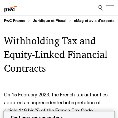
Aller
Aller
au
au
contenu
pied
de
PwC France
Juridique et Fiscal
eMag et avis d’experts
page
Withholding Tax and
Equity-Linked Financial
Contracts
On 15 February 2023, the French tax authorities
adopted an unprecedented interpretation of
article 119 bis(2) of the French Tax Code,
Continuer sans accepter x