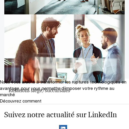
Partage de frais et Groupe TVA
Nous vous aidons à transformer les ruptures technologiques en
avantage
pour vous permettre
d’imposer votre rythme au
Relations siège/succursales
marché
Découvrez comment
Suivez notre actualité sur LinkedIn