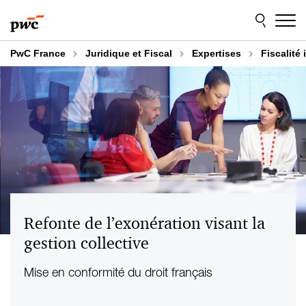
Aller
Aller
au
au
contenu
pied
de
PwC France
Juridique et Fiscal
Expertises
Fiscalité
page
Refonte de l’exonération visant la
gestion collective
Mise en conformité du droit français