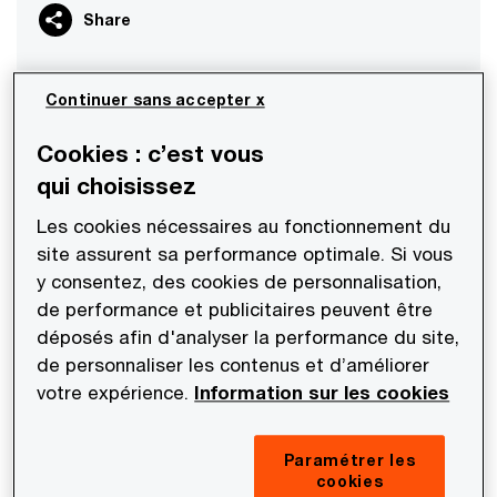
Share
Continuer sans accepter x
Evolution du régime
Cookies : c’est vous
Le texte qui régissait l’exonération de la gestion
qui choisissez
de fonds, trop restrictif, était en contravention
Les cookies nécessaires au fonctionnement du
avec le droit communautaire. L’article 261 C 1° f)
site assurent sa performance optimale. Si vous
du CGI a été modifié par la loi de finances pour
y consentez, des cookies de personnalisation,
2020 à compter du 1er janvier, l’exonération vise
de performance et publicitaires peuvent être
déposés afin d'analyser la performance du site,
les OPCVM ainsi que les autres organismes de
de personnaliser les contenus et d’améliorer
placement collectif présentant des
votre expérience.
Information sur les cookies
caractéristiques similaires. La liste précise des
organismes concernés a été fixée par
décret
Paramétrer les
couvrant :
cookies