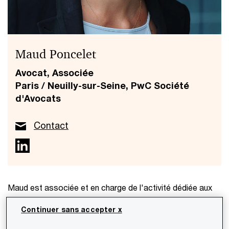
Maud Poncelet
Avocat, Associée
Paris / Neuilly-sur-Seine, PwC Société
d'Avocats
Contact
Maud est associée et en charge de l'activité dédiée aux
acteurs du secteur bancaire et aux prestataires de
Continuer sans accepter x
services d'investissement au sein du département
Financial Services (« FS ») de PwC Société d’Avocats.