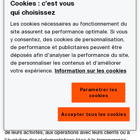
Cookies : c’est vous
qui choisissez
​Elle a rejoint PwC en 2011 après avoir commencé sa
carrière professionnelle au sein de la direction fiscale de la
Les cookies nécessaires au fonctionnement du
Banque BNP Paribas dans le département international
site assurent sa performance optimale. Si vous
et après avoir effectué une collaboration de près de 8
y consentez, des cookies de personnalisation,
années au sein du Cabinet Gide Loyrette Nouel où elle est
de performance et publicitaires peuvent être
intervenue en particulier sur des opérations de M&A et
déposés afin d'analyser la performance du site,
de financement (instruments financiers, titrisations,
de personnaliser les contenus et d’améliorer
financements d'actifs…) pour le compte de groupes qui
votre expérience.
Information sur les cookies
figurent parmi les plus importants de la place française.
Paramétrer les
Elle a ainsi développé une solide expérience en matière de
cookies
fiscalité bancaire et financière, ce qui lui permet
d'accompagner aujourd'hui les grands groupes français et
Accepter tous les cookies
internationaux sur l'ensemble de leurs enjeux fiscaux, que
ces enjeux soient liés aux évolutions de leurs structures et
de leurs activités, aux opérations avec leurs clients ou à
l'évolution des réglementations liées à la transparence