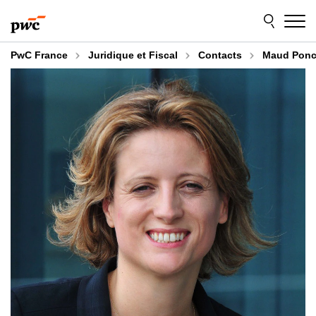
Aller
Aller
au
au
contenu
pied
de
PwC France
Juridique et Fiscal
Contacts
Maud Ponc
page