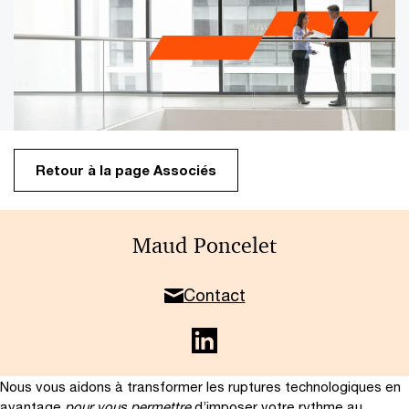
Services financiers et immobiliers
Retour à la page Associés
Maud Poncelet
Contact
Nous vous aidons à transformer les ruptures technologiques en
avantage
pour vous permettre
d’imposer votre rythme au