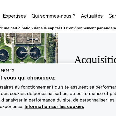
Expertises
Qui sommes-nous ?
Actualités
Car
d'une participation dans le capital CTP environnement par Andera
Acquisiti
participa
epter x
st vous qui choisissez
CTP envi
saires au fonctionnement du site assurent sa performan
Andera P
 des cookies de personnalisation, de performance et pub
 d'analyser la performance du site, de personnaliser les
 expérience.
Information sur les cookies