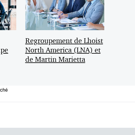
Regroupement de Lhoist
upe
North America (LNA) et
de Martin Marietta
rché