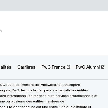
s
alités
Carrières
PwC France
PwC Alumni
d’Avocats est membre de PricewaterhouseCoopers
 anglais. PwC désigne la marque sous laquelle les entités
 International Ltd rendent leurs services professionnels et
l’une ou plusieurs des entités membres de
al Ltd dont chacune est une entité juridique distincte et