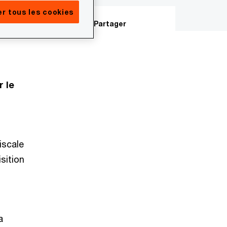
r tous les cookies
Partager
 le
iscale
sition
a