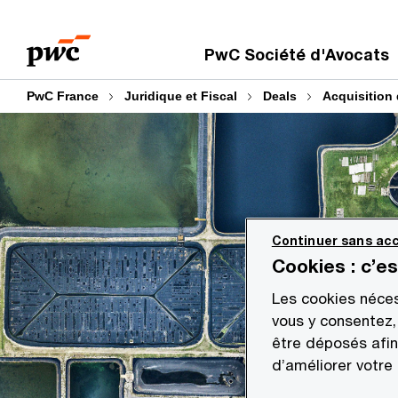
Aller
Aller
au
au
PwC Société d'Avocats
contenu
pied
de
PwC France
Juridique et Fiscal
Deals
Acquisition 
page
Continuer sans acc
Cookies : c’e
Les cookies néces
vous y consentez,
être déposés afin
d’améliorer votre