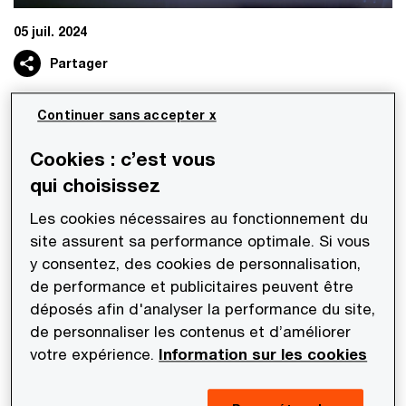
05 juil. 2024
Partager
Continuer sans accepter x
Les équipes Deals de PwC Société
Cookies : c’est vous
d’Avocats sont intervenues pour le
qui choisissez
compte Fremman Capital dans le cadre de
son acquisition de Innovative Beauty Group :
Les cookies nécessaires au fonctionnement du
site assurent sa performance optimale. Si vous
y consentez, des cookies de personnalisation,
PwC Société d’Avocats a réalisé les travaux de
de performance et publicitaires peuvent être
due diligence fiscale, juridique et sociale pour le
déposés afin d'analyser la performance du site,
compte de Fremman Capital dans le cadre de son
de personnaliser les contenus et d’améliorer
acquisition de Innovative Beauty Group.
votre expérience.
Information sur les cookies
L’équipe fiscale était composée de
Fabien