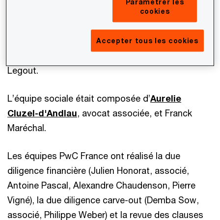
Paramétrer les
cookies
Radisic
, avocat associé, et Delphine Lévy.
L’équipe juridique était composée de
Claire
Accepter tous les cookies
Pascal-Oury
, avocat associée, et Anne-Laure
Legout.
L’équipe sociale était composée d’
Aurelie
Cluzel-d'Andlau
, avocat associée, et Franck
Maréchal.
Les équipes PwC France ont réalisé la due
diligence financière (Julien Honorat, associé,
Antoine Pascal, Alexandre Chaudenson, Pierre
Vigné), la due diligence carve-out (Demba Sow,
associé, Philippe Weber) et la revue des clauses