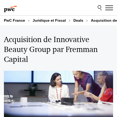
Aller
Aller
au
au
contenu
pied
de
PwC France
Juridique et Fiscal
Deals
Acquisition d
page
Acquisition de Innovative
Beauty Group par Fremman
Capital