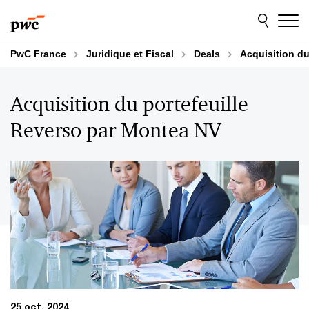
Aller
Aller
au
au
contenu
pied
de
PwC France
Juridique et Fiscal
Deals
Acquisition du
page
Acquisition du portefeuille
Reverso par Montea NV
25 oct. 2024