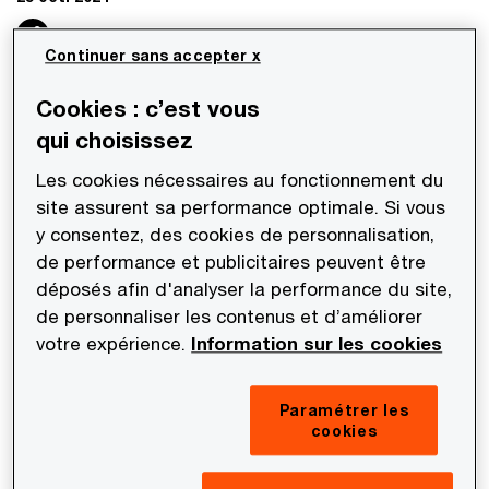
Partager
Continuer sans accepter x
Cookies : c’est vous
PwC Société d’Avocats conjointement avec
qui choisissez
PwC Belgique ont conseillé en matière fiscale
Les cookies nécessaires au fonctionnement du
Montea NV dans le cadre de l’acquisition du
site assurent sa performance optimale. Si vous
portefeuille Reverso. Ce portefeuille
y consentez, des cookies de personnalisation,
comprend 17 entrepôts logistiques
de performance et publicitaires peuvent être
stratégiques. Montea NV est une foncière
déposés afin d'analyser la performance du site,
de personnaliser les contenus et d’améliorer
cotée en Belgique qui bénéficie en France du
votre expérience.
Information sur les cookies
régime fiscal SIIC.
Paramétrer les
L’équipe fiscale était composée de Philippe Emiel,
cookies
Avocat Of Counsel et Alix Bréchet, Avocat et PwC
Belgique (Kristof Vandepoorte).