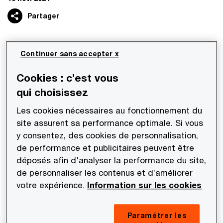
Partager
Continuer sans accepter x
Les équipes Deals de PwC Société d’Avocats
sont intervenues pour le compte de Virya
Cookies : c’est vous
Energy dans le cadre de son acquisition de
qui choisissez
Sunopée :
Les cookies nécessaires au fonctionnement du
site assurent sa performance optimale. Si vous
PwC Société d’Avocats a réalisé les travaux de
y consentez, des cookies de personnalisation,
due diligence fiscale et sociale pour le compte de
de performance et publicitaires peuvent être
Virya Energy dans le cadre de son acquisition de
déposés afin d'analyser la performance du site,
de personnaliser les contenus et d’améliorer
Sunopée, spécialiste des solutions
votre expérience.
Information sur les cookies
photovoltaïques décentralisées.
Paramétrer les
L’équipe fiscale était composée de Nicolas Arfel,