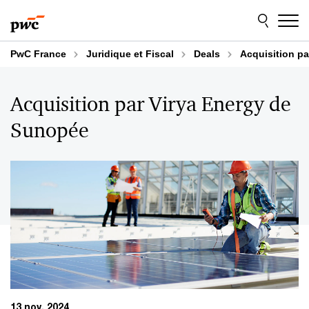
Aller
Aller
au
au
contenu
pied
de
PwC France
Juridique et Fiscal
Deals
Acquisition p
page
Acquisition par Virya Energy de
Sunopée
13 nov. 2024