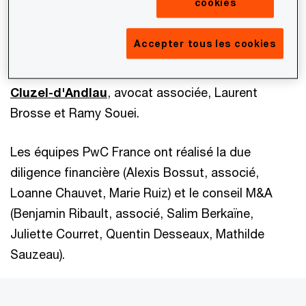
cookies
avocat associé, Stanislas Bocquet et Catherine
Sotiropoulos.
Accepter tous les cookies
L’équipe sociale était composée d’
Aurélie
Cluzel-d'Andlau
, avocat associée, Laurent
Brosse et Ramy Souei.
Les équipes PwC France ont réalisé la due
diligence financière (Alexis Bossut, associé,
Loanne Chauvet, Marie Ruiz) et le conseil M&A
(Benjamin Ribault, associé, Salim Berkaïne,
Juliette Courret, Quentin Desseaux, Mathilde
Sauzeau).