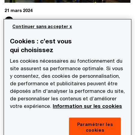
21 mars 2024
Partager
Continuer sans accepter x
Cookies : c’est vous
Les équipes Deals de PwC Société d’Avocats
qui choisissez
sont intervenues pour le compte de VADE
Les cookies nécessaires au fonctionnement du
dans le cadre de la cession des titres de la
site assurent sa performance optimale. Si vous
société VADE à la société HORNETSECURITY
y consentez, des cookies de personnalisation,
:
PwC Société d’Avocats a réalisé les travaux de
de performance et publicitaires peuvent être
vendor due diligence juridique et fiscale sur la
déposés afin d'analyser la performance du site,
de personnaliser les contenus et d’améliorer
société VADE, société spécialisée dans la
votre expérience.
Information sur les cookies
sécurisation des emails, dans le cadre de la
cession des titres de la société VADE à la société
Paramétrer les
HORNETSECURITY.
cookies