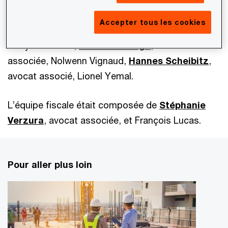
L’équipe juridique était composée d’Isabelle de la
Accepter tous les cookies
Gorce, avocat associée, Anne-Laure Legout, Alice
Gueye-Mirandel,
Valérie Aumage
, avocat
associée, Nolwenn Vignaud,
Hannes Scheibitz
,
avocat associé, Lionel Yemal.
L’équipe fiscale était composée de
Stéphanie
Verzura
, avocat associée, et François Lucas.
Pour aller plus loin