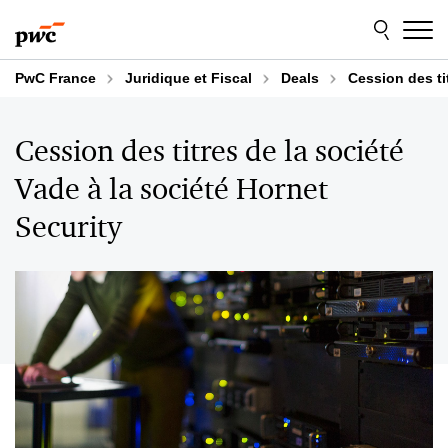
Aller
Aller
au
au
contenu
pied
de
PwC France
Juridique et Fiscal
Deals
Cession des ti
page
Cession des titres de la société
Vade à la société Hornet
Security