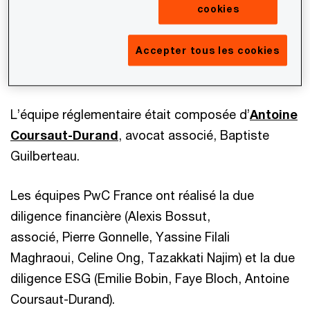
cookies
L’équipe fiscale était composée de
Accepter tous les cookies
Fabien Radisic
, avocat associé,
Stanislas Bocquet et Anaïs Hardy.
L’équipe réglementaire était composée d’
Antoine
Coursaut-Durand
, avocat associé, Baptiste
Guilberteau.
Les équipes PwC France ont réalisé la due
diligence financière (Alexis Bossut,
associé, Pierre Gonnelle, Yassine Filali
Maghraoui, Celine Ong, Tazakkati Najim) et la due
diligence ESG (Emilie Bobin, Faye Bloch, Antoine
Coursaut-Durand).