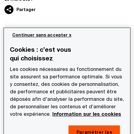
Partager
Les équipes Deals de PwC Société d’Avocats
Continuer sans accepter x
sont intervenues pour le
Cookies : c’est vous
compte d’Eurazeo Infrastructure Partners
qui choisissez
dans le cadre du LBO mené sur 2B services
Innovation :
Les cookies nécessaires au fonctionnement du
site assurent sa performance optimale. Si vous
y consentez, des cookies de personnalisation,
PwC Société d’Avocats a réalisé les due diligence
de performance et publicitaires peuvent être
fiscale et réglementaire pour le compte
déposés afin d'analyser la performance du site,
d’Eurazeo Infrastructure Partners dans le cadre
de personnaliser les contenus et d’améliorer
du LBO mené sur 2B services Innovation,
votre expérience.
Information sur les cookies
spécialiste du recyclage des poteaux en béton et
en bois.
Paramétrer les