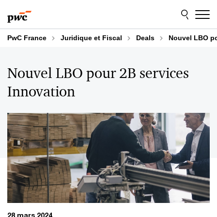
Aller
Aller
au
au
contenu
pied
de
PwC France
Juridique et Fiscal
Deals
Nouvel LBO po
page
Nouvel LBO pour 2B services
Innovation
28 mars 2024