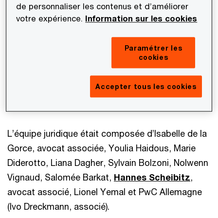
avec les équipes de PwC Allemagne et PwC US,
de personnaliser les contenus et d’améliorer
les travaux de due diligence juridique, fiscale et
votre expérience.
Information sur les cookies
sociale pour le compte du groupe Sebia, leader
mondial du diagnostic de spécialité, dans le cadre
Paramétrer les
cookies
de la réorganisation du capital du groupe et de
l'investissement potentiel de Warburg Pincus, aux
Accepter tous les cookies
côtés des actionnaires existants CVC, La Caisse
et Téthys Invest.
L’équipe juridique était composée d’Isabelle de la
Gorce, avocat associée, Youlia Haidous, Marie
Diderotto, Liana Dagher, Sylvain Bolzoni, Nolwenn
Vignaud, Salomée Barkat,
Hannes Scheibitz
,
avocat associé, Lionel Yemal et PwC Allemagne
(Ivo Dreckmann, associé).