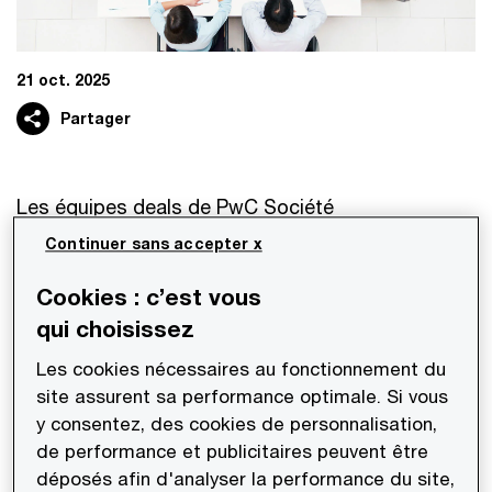
21 oct. 2025
Partager
Les équipes deals de PwC Société
d'Avocats sont intervenues pour le compte du
Continuer sans accepter x
groupe Sebia, leader mondial du diagnostic de
Cookies : c’est vous
spécialité, dans le cadre de la réorganisation du
qui choisissez
capital du groupe et de l'investissement potentiel
Les cookies nécessaires au fonctionnement du
de Warburg Pincus, aux côtés des actionnaires
site assurent sa performance optimale. Si vous
existants CVC, La Caisse et Téthys Invest.
y consentez, des cookies de personnalisation,
de performance et publicitaires peuvent être
PwC Société d’Avocats a réalisé, conjointement
déposés afin d'analyser la performance du site,