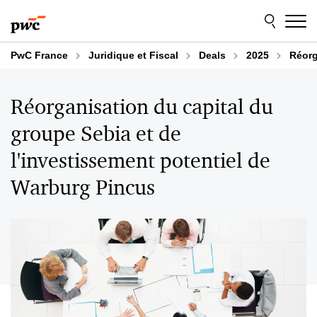
Aller
Aller
au
au
contenu
pied
de
PwC France
Juridique et Fiscal
Deals
2025
Réorg
page
Réorganisation du capital du
groupe Sebia et de
l'investissement potentiel de
Warburg Pincus