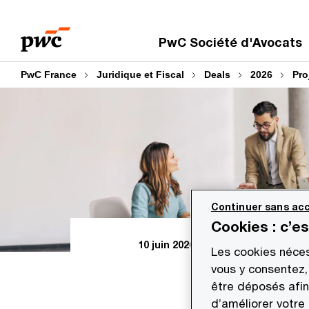
Aller
Aller
au
au
PwC Société d'Avocats
contenu
pied
de
PwC France
Juridique et Fiscal
Deals
2026
Pro
page
Continuer sans acc
Cookies : c’e
10 juin 2026
Les cookies néces
vous y consentez,
être déposés afin
d’améliorer votre