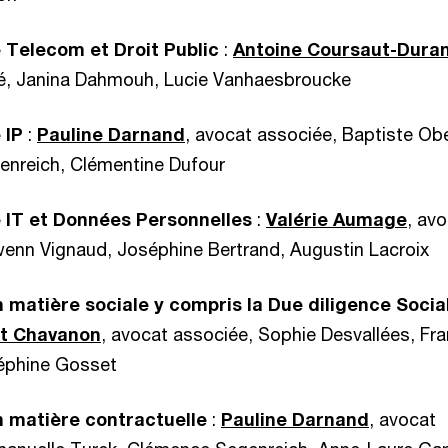
 Telecom et Droit Public
:
Antoine Coursaut-Dura
é, Janina Dahmouh, Lucie Vanhaesbroucke
 IP
:
Pauline Darnand
, avocat associée, Baptiste Obe
nreich, Clémentine Dufour
 IT et Données Personnelles
:
Valérie Aumage
, av
wenn Vignaud, Joséphine Bertrand, Augustin Lacroix
 matière sociale y compris la Due diligence Soci
ot Chavanon
, avocat associée, Sophie Desvallées, Fr
éphine Gosset
n matière contractuelle
:
Pauline Darnand
, avocat