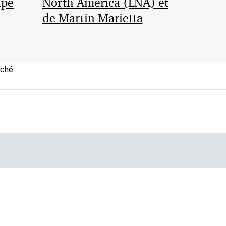
upe
North America (LNA) et
de Martin Marietta
rché