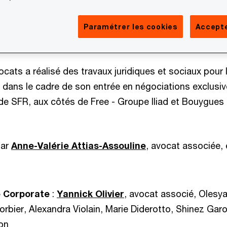
 PwC Société d’Avocats est intervenue pour le compt
 cadre de son projet d’acquisition de SFR, aux côtés d
Paramétrer les cookies
Accepte
 Bouygues Telecom.
ats a réalisé des travaux juridiques et sociaux pour 
dans le cadre de son entrée en négociations exclusi
 de SFR, aux côtés de Free - Groupe Iliad et Bouygues
ar
Anne-Valérie Attias-Assouline
, avocat associée, 
e Corporate
:
Yannick Olivier
, avocat associé, Olesy
rbier, Alexandra Violain, Marie Diderotto, Shinez Garo
on