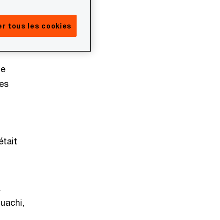
e
e Free
r tous les cookies
le
ves
était
a
uachi,