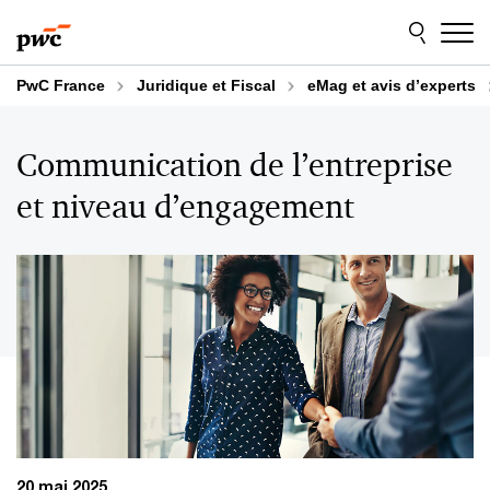
Aller
Aller
au
au
contenu
pied
de
PwC France
Juridique et Fiscal
eMag et avis d’experts
page
Communication de l’entreprise
et niveau d’engagement
20 mai 2025