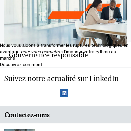
Nous vous aidons à transformer les ruptures technologiques en
avantage
pour vous permettre
d’imposer votre rythme au
Gouvernance responsable
marché
Découvrez comment
Suivez notre actualité sur LinkedIn
Contactez-nous