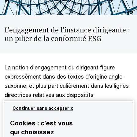
L’engagement de l’instance dirigeante :
un pilier de la conformité ESG
La notion d’engagement du dirigeant figure
expressément dans des textes d’origine anglo-
saxonne, et plus particulièrement dans les lignes
directrices relatives aux dispositifs
anticorruptions du
United Kingdom Bribery Act
Continuer sans accepter x
(UKBA) et du
US Foreign Corrupt Practices Act
(FCPA). De même, les principes directeurs relatifs
Cookies : c’est vous
aux entreprises et aux droits de l’Homme de
qui choisissez