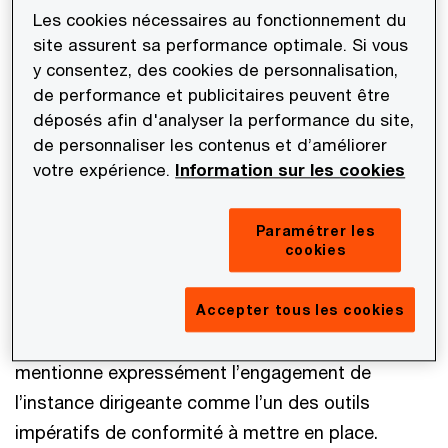
l’ONU prévoient un Principe n°16 : «
Pour pouvoir
Les cookies nécessaires au fonctionnement du
ancrer leur responsabilité quant au respect des
site assurent sa performance optimale. Si vous
y consentez, des cookies de personnalisation,
droits de l’’Homme, les entreprises doivent
de performance et publicitaires peuvent être
formuler leur engagement de s’acquitter de cette
déposés afin d'analyser la performance du site,
responsabilité par le biais d’une déclaration de
de personnaliser les contenus et d’améliorer
principe qui est approuvée au plus haut niveau de
votre expérience.
Information sur les cookies
l’entreprise
». En revanche, et à la différence des
outils de conformité usuels (cartographie des
Paramétrer les
risques, procédures de sélections des tiers,
cookies
formations…), aucun des textes de droit interne
(Sapin II, Devoir de vigilance, LCB-FT) relatifs à la
Accepter tous les cookies
mise en place d’un dispositif de conformité ne
mentionne expressément l’engagement de
l’instance dirigeante comme l’un des outils
impératifs de conformité à mettre en place.