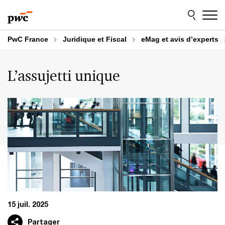
Aller
Aller
au
au
contenu
pied
de
PwC France
Juridique et Fiscal
eMag et avis d’experts
page
L’assujetti unique
15 juil. 2025
Partager