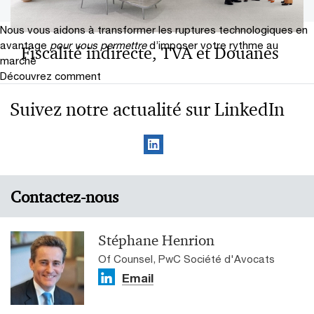
Nous vous aidons à transformer les ruptures technologiques en
avantage
pour vous permettre
d’imposer votre rythme au
Fiscalité indirecte, TVA et Douanes
marché
Découvrez comment
Suivez notre actualité sur LinkedIn
Contactez-nous
Stéphane Henrion
Of Counsel, PwC Société d'Avocats
Email