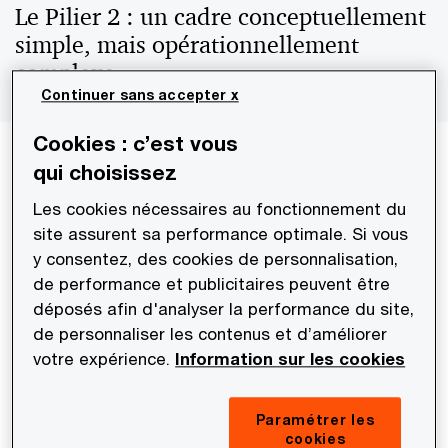
Le Pilier 2 : un cadre conceptuellement
simple, mais opérationnellement
complexe
Continuer sans accepter x
Cookies : c’est vous
Le principe du Pilier 2 est aisément formulé :
qui choisissez
assurer qu’un groupe multinational paie au moins
Les cookies nécessaires au fonctionnement du
15 % d’impôt effectif dans chaque juridiction où il
site assurent sa performance optimale. Si vous
opère.
y consentez, des cookies de personnalisation,
de performance et publicitaires peuvent être
déposés afin d'analyser la performance du site,
En revanche, sa mise en œuvre suppose de
de personnaliser les contenus et d’améliorer
produire un calcul de taux effectif d’impôt (TEI)
votre expérience.
Information sur les cookies
selon des règles uniformisées, reposant sur des
données issues :
Paramétrer les
cookies