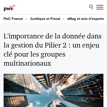
Aller
Aller
au
au
contenu
pied
de
PwC France
Juridique et Fiscal
eMag et avis d’experts
page
L'importance de la donnée dans
la gestion du Pilier 2 : un enjeu
clé pour les groupes
multinationaux