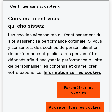
Continuer sans accepter x
Les apports-cessions bénéficient d’une
Cookies : c’est vous
dérogation au principe général de valorisation des
qui choisissez
apports prévu par les règles comptables et sont
réalisés à la valeur réelle, même si la première
Les cookies nécessaires au fonctionnement du
partie de l’opération, l’apport à une filiale, est
site assurent sa performance optimale. Si vous
y consentez, des cookies de personnalisation,
réalisée sous contrôle commun. Les règles
de performance et publicitaires peuvent être
comptables imposent en effet de considérer
déposés afin d'analyser la performance du site,
l’opération dans son ensemble : la filialisation et
de personnaliser les contenus et d’améliorer
la perte de contrôle sur l’activité apportée sont
votre expérience.
Information sur les cookies
regardées comme une seule et même opération,
l’apport de l’activité à un tiers.
Paramétrer les
cookies
Une condition
: un engagement de cession
Accepter tous les cookies
préalable à l’apport. Pour retenir la valeur réelle