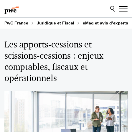
Aller
Aller
au
au
contenu
pied
de
PwC France
Juridique et Fiscal
eMag et avis d’experts
page
Les apports-cessions et
scissions-cessions : enjeux
comptables, fiscaux et
opérationnels