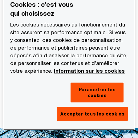
Cookies : c’est vous
qui choisissez
L’essor de l’IA, s’il constitue un levier de
transformation et de performance, s’accompagne
Les cookies nécessaires au fonctionnement du
site assurent sa performance optimale. Si vous
de nouveaux enjeux et risques, à la fois juridiques,
y consentez, des cookies de personnalisation,
réglementaires et opérationnels. A titre
de performance et publicitaires peuvent être
d’exemple, le recours à ces technologies soulève
déposés afin d'analyser la performance du site,
des questions structurantes en matière de
de personnaliser les contenus et d’améliorer
maîtrise des biais algorithmiques, de protection
votre expérience.
Information sur les cookies
des données à caractère personnel, de
gouvernance et de traçabilité des systèmes IA, de
Paramétrer les
cookies
segmentation des risques ou encore de gestion
des sous-traitants.
Accepter tous les cookies