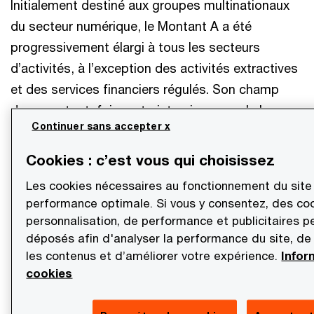
Initialement destiné aux groupes multinationaux
du secteur numérique, le Montant A a été
progressivement élargi à tous les secteurs
d’activités, à l’exception des activités extractives
et des services financiers régulés. Son champ
demeure toutefois restreint puisque seuls les
Continuer sans accepter x
groupes multinationaux réalisant un chiffre
d’affaires consolidé de plus de 20 milliards
Cookies : c’est vous qui choisissez
d’euros et dont la rentabilité (bénéfice avant
Les cookies nécessaires au fonctionnement du site
impôt rapporté au chiffre d’affaires) excède 10 %
performance optimale. Si vous y consentez, des co
sont concernées à ce stade (un abaissement du
personnalisation, de performance et publicitaires p
seuil à 10 milliards d’euros est toutefois envisagé
déposés afin d'analyser la performance du site, de
les contenus et d’améliorer votre expérience.
Infor
sept ans après la mise en œuvre réussie de la
cookies
réforme). A ce stade, une centaine de groupes
seraient concernés dans le monde, dont moins