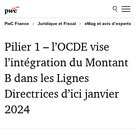
Aller
Aller
au
au
contenu
pied
de
PwC France
Juridique et Fiscal
eMag et avis d’experts
page
Pilier 1 – l’OCDE vise
l’intégration du Montant
B dans les Lignes
Directrices d’ici janvier
2024