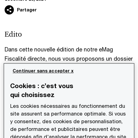
Partager
Edito
Dans cette nouvelle édition de notre eMag
Fiscalité directe, nous vous proposons un dossier
riche et varié, couvrant les dernières actualités
Continuer sans accepter x
fiscales.
Cookies : c’est vous
qui choisissez
Dans la rubrique
Zoom
, on trouvera une étude des
évolutions du réseau conventionnel français sur
Les cookies nécessaires au fonctionnement du
l'année 2024, un article sur les nouveautés du
site assurent sa performance optimale. Si vous
y consentez, des cookies de personnalisation,
montant B du Pilier 1, offrant un aperçu des
de performance et publicitaires peuvent être
dernières évolutions et de leur impact sur les prix
déposés afin d'analyser la performance du site,