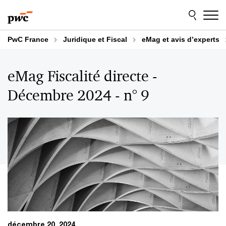
Aller
Aller
au
au
contenu
pied
de
PwC France
Juridique et Fiscal
eMag et avis d’experts
page
eMag Fiscalité directe -
Décembre 2024 - n° 9
décembre 20, 2024