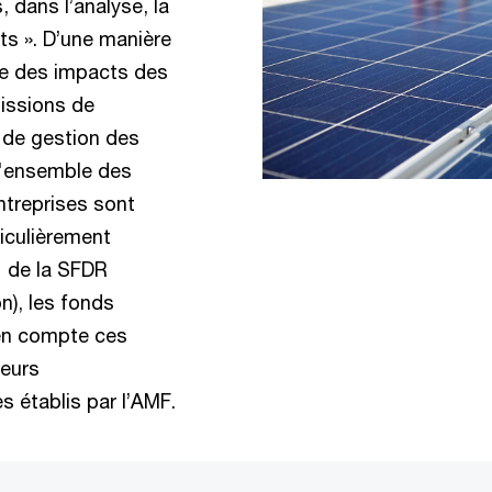
, dans l’analyse, la
ts ». D’une manière
yse des impacts des
missions de
, de gestion des
 l'ensemble des
ntreprises sont
ticulièrement
1 de la SFDR
n), les fonds
 en compte ces
leurs
 établis par l’AMF.