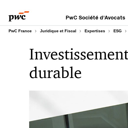
Aller
Aller
au
au
PwC Société d'Avocats
contenu
pied
de
PwC France
Juridique et Fiscal
Expertises
ESG
page
Investissement
durable