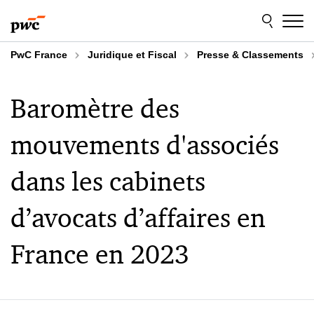
Aller
Aller
au
au
contenu
pied
de
PwC France
Juridique et Fiscal
Presse & Classements
page
Baromètre des
mouvements d'associés
dans les cabinets
d’avocats d’affaires en
France en 2023