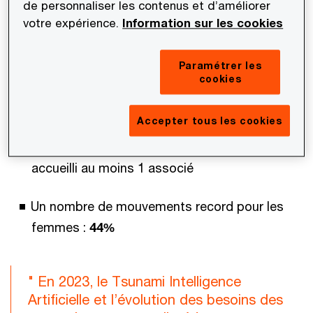
de personnaliser les contenus et d’améliorer
votre expérience.
Information sur les cookies
Les principaux chiffres clés
425
mouvements en 2023 : Un nouveau record
Paramétrer les
cookies
de mouvements depuis la création du
baromètre
Accepter tous les cookies
202
: un nombre record de cabinets qui ont
accueilli au moins 1 associé
Un nombre de mouvements record pour les
femmes :
44%
" En 2023, le Tsunami Intelligence
Artificielle et l’évolution des besoins des