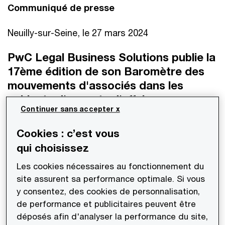
Communiqué de presse
Neuilly-sur-Seine, le 27 mars 2024
PwC Legal Business Solutions publie la
17ème édition de son Baromètre des
mouvements d'associés dans les
cabinets d'avocats d'affaires en
Continuer sans accepter x
France.
Cookies : c’est vous
En 2023, 425 mouvements d’associés de cabinets
qui choisissez
d’avocats ont été observés sur le marché français
Les cookies nécessaires au fonctionnement du
en 2023. Soit une augmentation de 35% par
site assurent sa performance optimale. Si vous
rapport au nombre de mouvements de 2022.
y consentez, des cookies de personnalisation,
C'est un nouveau record de mouvements depuis
de performance et publicitaires peuvent être
la création du baromètre en 2006.
déposés afin d'analyser la performance du site,