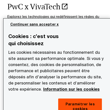
PwC x VivaTech
Explorez les technologies qui redéfinissent les règles du
jeu et ouvrent de nouvelles perspectives​
Continuer sans accepter x
Cookies : c’est vous
qui choisissez
Les cookies nécessaires au fonctionnement du
site assurent sa performance optimale. Si vous y
consentez, des cookies de personnalisation, de
performance et publicitaires peuvent être
déposés afin d'analyser la performance du site,
de personnaliser les contenus et d’améliorer
Priorités 2026 des
votre expérience.
Information sur les cookies
Directions financières
Paramétrer les
Renforcer la synergie entre Finance et Fiscalité
cookies