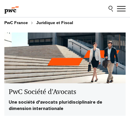
Aller
Aller
au
au
contenu
pied
de
PwC France
Juridique et Fiscal
page
PwC Société d'Avocats
Une société d'avocats pluridisciplinaire de
dimension internationale