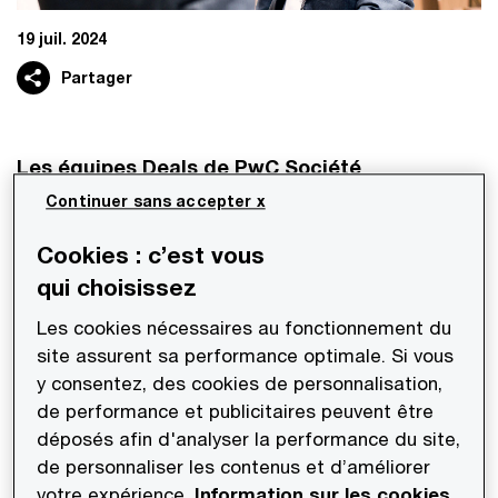
19 juil. 2024
Partager
Les équipes Deals de PwC Société
d’Avocats sont intervenues pour le compte
de
Continuer sans accepter x
BPCE dans le cadre d’un accord avec Société
Cookies : c’est vous
Générale en vue d’acquérir les activités de
qui choisissez
Société Générale Equipment Finance :
Les cookies nécessaires au fonctionnement du
site assurent sa performance optimale. Si vous
PwC Société d’Avocats a réalisé les travaux de
y consentez, des cookies de personnalisation,
due diligence fiscale et sociale pour le compte de
de performance et publicitaires peuvent être
BPCE dans le cadre d’un accord avec Société
déposés afin d'analyser la performance du site,
Générale en vue d’acquérir les activités de
de personnaliser les contenus et d’améliorer
votre expérience.
Information sur les cookies
Société Générale Equipment Finance, la filiale