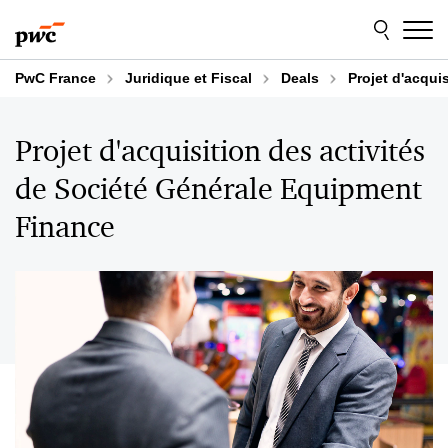
Aller
Aller
au
au
contenu
pied
de
PwC France
Juridique et Fiscal
Deals
Projet d'acqui
page
Projet d'acquisition des activités
de Société Générale Equipment
Finance