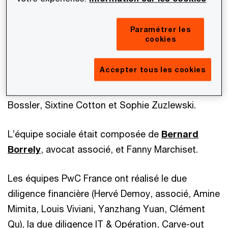
internationale du groupe Société Générale
spécialisée en financement des ventes et des
Paramétrer les
cookies
biens d'équipement.
Accepter tous les cookies
L’équipe fiscale était composée de
Maud
Poncelet
, avocat associée, Anne Christine
Bossler, Sixtine Cotton et Sophie Zuzlewski.
L’équipe sociale était composée de
Bernard
Borrely
, avocat associé, et Fanny Marchiset.
Les équipes PwC France ont réalisé le due
diligence financière (Hervé Demoy, associé, Amine
Mimita, Louis Viviani, Yanzhang Yuan, Clément
Qu), la due diligence IT & Opération, Carve-out