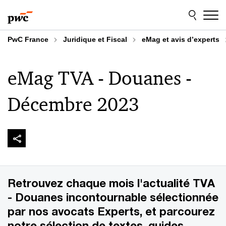
Aller
Aller
au
au
contenu
pied
de
PwC France
Juridique et Fiscal
eMag et avis d’experts
page
eMag TVA - Douanes -
Décembre 2023
Retrouvez chaque mois l'actualité TVA
- Douanes incontournable sélectionnée
par nos avocats Experts, et parcourez
notre sélection de textes, guides