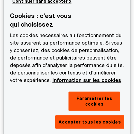
savoir
Continuer sans accepter x
Cookies : c’est vous
Les montres non composées de métaux
qui choisissez
précieux et de perles doivent être considérées
comme des bijoux susceptibles d’entrer dans
Les cookies nécessaires au fonctionnement du
le champ d’application de la taxe forfaitaire
site assurent sa performance optimale. Si vous
y consentez, des cookies de personnalisation,
sur les objets précieux (TFOP)​
de performance et publicitaires peuvent être
déposés afin d'analyser la performance du site,
La mention de l’application du régime sur la
de personnaliser les contenus et d’améliorer
marge aux biens d’occasions, œuvres d’arts,
votre expérience.
Information sur les cookies
objets de collection ou d’antiquité sur une
facture d’achat est une condition de forme
Paramétrer les
n’empêchant pas l’application de ce régime​
cookies
L’option pour la taxation à la TVA des loyers
Accepter tous les cookies
perçus sur des locaux nus ne vaut que pour